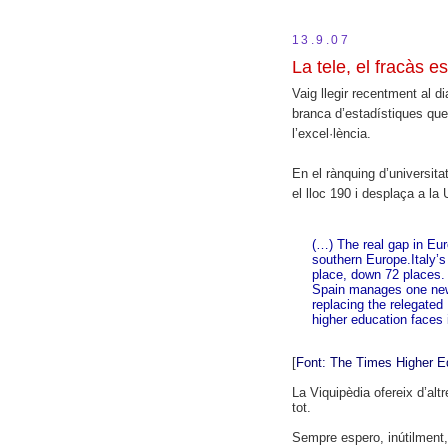
13.9.07
La tele, el fracàs es
Vaig llegir recentment al di
branca d’estadístiques que
l’excel·lència.
En el rànquing d’universita
el lloc 190 i desplaça a la
(…) The real gap in Eu
southern Europe.Italy’s
place, down 72 places.
Spain manages one new 
replacing the relegate
higher education faces 
[
Font: The Times Higher E
La Viquipèdia ofereix d’alt
tot.
Sempre espero, inútilment, 