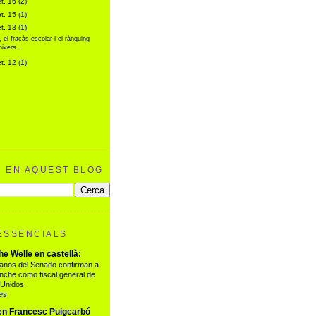
et. 16
(2)
et. 15
(1)
et. 13
(1)
, el fracàs escolar i el rànquing
nivers...
et. 12
(1)
)
)
 EN AQUEST BLOG
ESSENCIALS
e Welle en castellà:
anos del Senado confirman a
nche como fiscal general de
 Unidos
es
en Francesc Puigcarbó