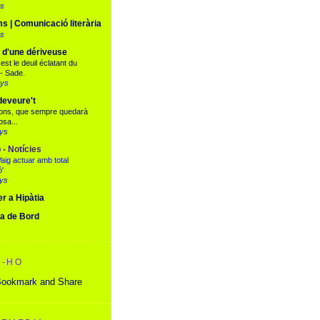
ys
s | Comunicació literària
ys
 d'une dériveuse
 est le deuil éclatant du
- Sade.
nys
deveure't
fons, que sempre quedarà
osa...
nys
 - Notícies
Vaig actuar amb total
ó'
nys
er a Hipàtia
a de Bord
A-HO