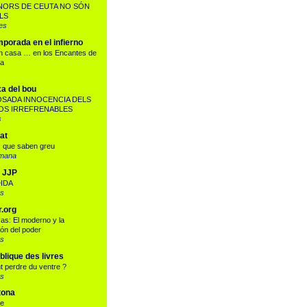
NORS DE CEUTA NO SÓN
LS
es
porada en el infierno
en casa … en los Encantes de
na
a del bou
OSADA INNOCENCIA DELS
OS IRREFRENABLES
s
at
s que saben greu
tmana
o JJP
IDA
ys
r.org
as: El moderno y la
ión del poder
ys
blique des livres
 perdre du ventre ?
ys
tona
e