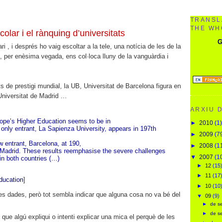
TRANSL
THE WH
colar i el rànquing d’universitats
G
ari , i després ho vaig escoltar a la tele, una notícia de les de la
, per enèsima vegada, ens col·loca lluny de la vanguàrdia i
ts de prestigi mundial, la UB, Universitat de Barcelona figura en
 Universitat de Madrid …
ARXIU 
rope’s Higher Education seems to be in
►
2010
(1)
 only entrant, La Sapienza University, appears in 197th
►
2009
(7
entrant, Barcelona, at 190,
►
2008
(1
d Madrid. These results reemphasise the severe challenges
▼
2007
(1
in both countries (…)
►
12
(15
►
11
(17
ducation
]
►
10
(10
res dades, però tot sembla indicar que alguna cosa no va bé del
▼
09
(9)
►
de s
►
de s
que algú expliqui o intenti explicar una mica el perquè de les