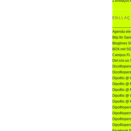
Z Enllaços
ENLLAÇ
_________
Agenda elec
Blip.fm San
Bloglines 
BOX.net S
Campus FL
Del.icio.us
Dicofilopers
Dicofiloper
Dipofilo @ 
Dipofilo @ F
Dipofilo @ 
Dipofilo @
Dipofilo @
Dipofilopers
Dipofilopers
Dipofilopersi
Dipofilopers
Facebook 