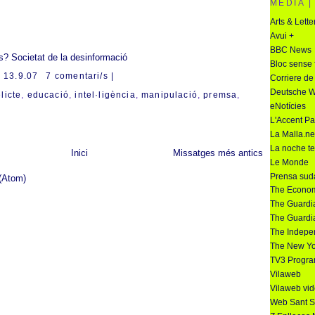
MEDIA |
Arts & Lette
Avui +
BBC News
s?
Societat de la desinformació
Bloc sense 
l
13.9.07
7 comentari/s |
Corriere de
Deutsche We
licte
,
educació
,
intel·ligència
,
manipulació
,
premsa
,
eNotícies
L'Accent Pa
La Malla.ne
La noche t
Inici
Missatges més antics
Le Monde
Prensa sud
(Atom)
The Econom
The Guardi
The Guardi
The Indepe
The New Yo
TV3 Progra
Vilaweb
Vilaweb vi
Web Sant S