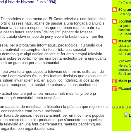
d (Univ. de Navarra. Junio 1994)
Fa 7 an
80 gram
Fa 8 an
 Telenotícies a una mena de
El Caso
televisiu: una llarga llista
Journal
morts o assessinats, abans de passar a una tongada d’anuncis
La gloire
 donar la paraula a esportistes que no tenen mai res a dir, i a
bonheur 
e pasen hores senceres "delinquint" parlant de foteses …
Fa 10 a
tic català clavi un cop de puny sobre la taula i canviï per llei
Maleru
 espai per a progames informatius, pedagògics i culturals que
Llepa a 
 la creativitat en comptes d'entontir tota una societat.
alguna c
 demano que algú declari delicte el fet omplir espai televisiu
Fa 11 a
is sobre esports: només una petita molèstia per a uns quants
Vilaweb
s però un gran pas per a la humanitat.
Hereu: '
correcci
eto aventurar que aquesta televisió de mínims culturals i de
Fa 11 a
sme i contravalors és un des factors decisius que expliquen les
 situen invariablement, en algun lloc indefinit, al costat de
Mails p
nquins europeus, i al costat de països africans exòtics en
Plaguet
 actual sempre pot arribar encara molt més lluny, però ja
r en què consistirà tanta desgràcia.
n capaces de modificar la filosofia i la pràctica que regeixen la
GUARD
é considerades com herois nacionals.
ser haurà de passar, necessàriament, per un moviment popular
e un boicot efectiu als productes que s’anunciïn en aquelles
la televisió en una font d’enfermetats mentals pandèmiques.
organitzi, bon organitzador serà.