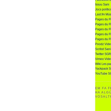
Issuu Sani
Jocs polític
Last.fm Mús
Pages du 
Pages du F
Pages du 
Pages du F
Pages du 
Poodz Vid
Scribd Sani
Twitter SGR
Vimeo Vide
Wiki Les p
Yackpack 
YouTube S
EM FA F
HA ALG
VOSALT