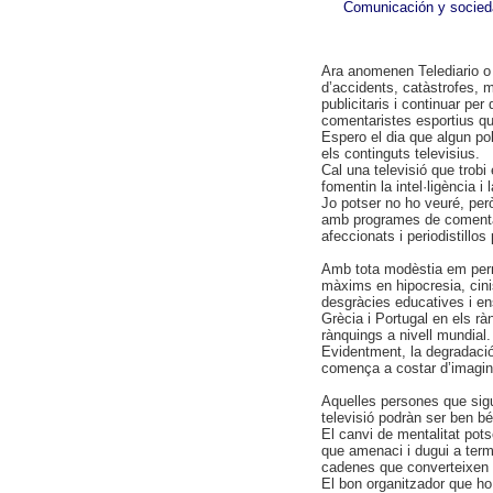
Comunicación y socieda
Ara anomenen Telediario o
d’accidents, catàstrofes, 
publicitaris i continuar per
comentaristes esportius qu
Espero el dia que algun polí
els continguts televisius.
Cal una televisió que trobi
fomentin la intel·ligència i
Jo potser no ho veuré, però
amb programes de comentar
afeccionats i periodistillo
Amb tota modèstia em perm
màxims en hipocresia, cini
desgràcies educatives i ens
Grècia i Portugal en els rà
rànquings a nivell mundial.
Evidentment, la degradació
comença a costar d’imagina
Aquelles persones que sigui
televisió podràn ser ben b
El canvi de mentalitat pot
que amenaci i dugui a term
cadenes que converteixen 
El bon organitzador que ho 