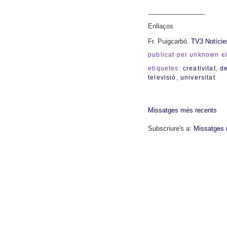
________________
Enllaços
Fr. Puigcarbó.
TV3 Notície
publicat per unknown
e
etiquetes:
creativitat
,
de
televisió
,
universitat
Missatges més recents
Subscriure's a:
Missatges 