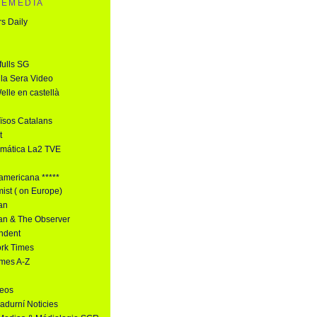
 EMEDIA
rs Daily
fulls SG
 la Sera Video
lle en castellà
ïsos Catalans
t
emática La2 TVE
americana *****
ist ( on Europe)
an
an & The Observer
ndent
rk Times
mes A-Z
deos
adurní Noticies