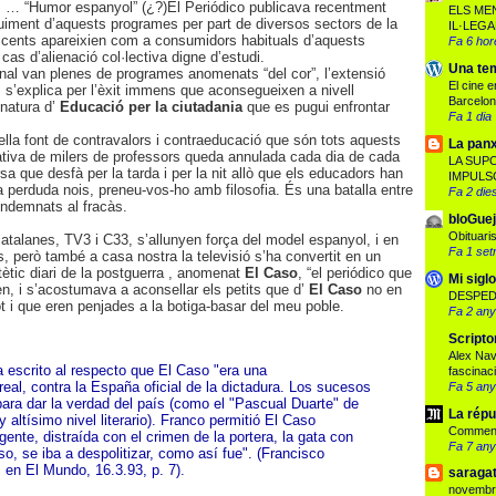
 … “Humor espanyol” (¿?)El Periódico publicava recentment
ELS ME
iment d’aquests programes per part de diversos sectors de la
IL·LEGA
escents apareixien com a consumidors habituals d’aquests
Fa 6 hor
cas d’alienació col·lectiva digne d’estudi.
Una tem
al van plenes de programes anomenats “del cor”, l’extensió
El cine 
 s’explica per l’èxit immens que aconsegueixen a nivell
Barcelo
gnatura d’
Educació per la ciutadania
que es pugui enfrontar
Fa 1 dia
uella font de contravalors i contraeducació que són tots aquests
La panx
tiva de milers de professors queda annulada cada dia de cada
LA SUP
rsa que desfà per la tarda i per la nit allò que els educadors han
IMPULS
na perduda nois, preneu-vos-ho amb filosofia. És una batalla entre
Fa 2 die
ondemnats al fracàs.
bloGuej
Obituari
catalanes, TV3 i C33, s’allunyen força del model espanyol, i en
Fa 1 se
, però també a casa nostra la televisió s’ha convertit en un
atètic diari de la postguerra , anomenat
El Caso
, “el periódico que
Mi sigl
ien, i s’acostumava a aconsellar els petits que d’
El Caso
no en
DESPED
ot i que eren penjades a la botiga-basar del meu poble.
Fa 2 an
Scripto
Alex Nav
 escrito al respecto que El Caso "era una
fascinac
al, contra la España oficial de la dictadura. Los sucesos
Fa 5 an
para dar la verdad del país (como el "Pascual Duarte" de
La répu
 altísimo nivel literario). Franco permitió El Caso
Comment
ente, distraída con el crimen de la portera, la gata con
Fa 7 an
so, se iba a despolitizar, como así fue". (Francisco
 en El Mundo, 16.3.93, p. 7).
saraga
novembr