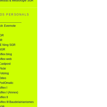
 Medias & Médiologie SGR
OS PERSONALS
_____________
tr. Evernote
i
SGR
GR
E Ning SGR
 SGR
iflex blog
siflex web
Castpost
lickr
Fotolog
 Odeo
 PodOmatic
iflex I
iflex I (Annex)
flex II
iflex III Baudelairianismes
SGR