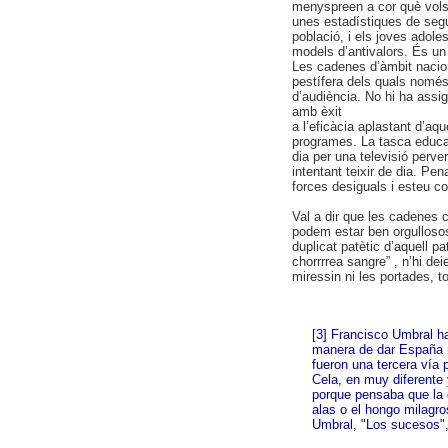
menyspreen a cor què vols
unes estadístiques de segu
població, i els joves adol
models d’antivalors. És un 
Les cadenes d’àmbit nacion
pestífera dels quals només
d’audiència. No hi ha assi
amb èxit
a l’eficàcia aplastant d’aq
programes. La tasca educa
dia per una televisió perve
intentant teixir de dia. Pe
forces desiguals i esteu c
Val a dir que les cadenes 
podem estar ben orgullosos
duplicat patètic d’aquell p
chorrrrea sangre” , n’hi de
miressin ni les portades, t
[3]
Francisco Umbral ha
manera de dar España re
fueron una tercera vía 
Cela, en muy diferente y
porque pensaba que la g
alas o el hongo milagro
Umbral, "Los sucesos",