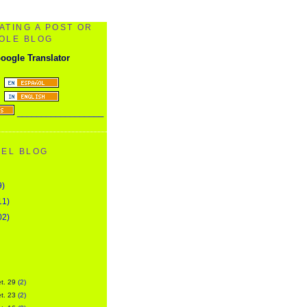
ATING A POST OR
OLE BLOG
oogle Translator
__________________
DEL BLOG
9)
11)
02)
)
)
)
et. 29
(2)
et. 23
(2)