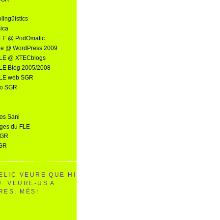
olingüístics
ica
FLE @ PodOmatic
le @ WordPress 2009
FLE @ XTECblogs
LE Blog 2005/2008
FLE web SGR
eo SGR
os Sani
ages du FLE
SGR
GR
ELIÇ VEURE QUE HI
Ú. VEURE-US A
RES, MÉS!