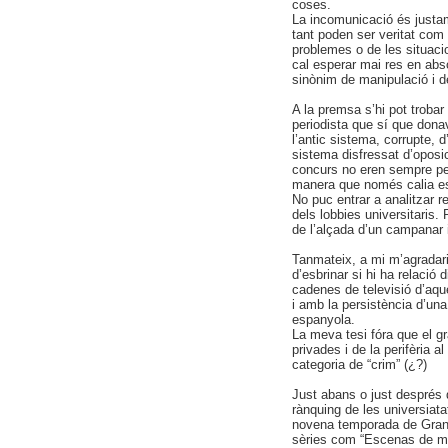
coses.
La incomunicació és justam
tant poden ser veritat com 
problemes o de les situaci
cal esperar mai res en absol
sinònim de manipulació i 
A la premsa s’hi pot trobar
periodista que sí que dona
l’antic sistema, corrupte, d
sistema disfressat d’oposi
concurs no eren sempre per
manera que només calia es
No puc entrar a analitzar r
dels lobbies universitaris.
de l’alçada d’un campanar 
Tanmateix, a mi m’agradari
d’esbrinar si hi ha relació
cadenes de televisió d’aques
i amb la persistència d’una
espanyola.
La meva tesi fóra que el g
privades i de la perifèria 
categoria de “crim” (¿?)
Just abans o just després 
rànquing de les universiata
novena temporada de Gran 
sèries com “Escenas de matr