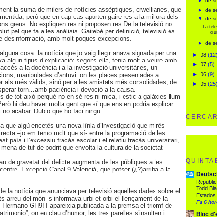
►
de s
ent la suma de milers de notícies assèptiques, orwellianes, que
►
de s
mentida, però que en cap cas aporten gaire res a la millora dels
▼
de s
ons greus. No expliquen res ni proposen res.De la televisió no
La tele
ut pel que fa a les anàlisis. Gairebé per definició, televisió és
d’u
de desinformació, amb molt poques excepcions.
►
de s
 alguna cosa: la notícia que jo vaig llegir anava signada per una
►
08
(12
va algun tipus d’explicació: segons ella, tenia molt a veure amb
►
07
(5)
’accés a la docència i a la investigació universitàries, un
cions, manipulades d’antuvi, on les places presentades a
►
06
(9)
 als més vàlids, sinó per a les amistats més consolidades, de
►
05
(25
perar torn…amb paciència i devoció a la causa.
es de tot això perquè no en sé res ni mica, i estic a galàxies llum
 Però hi deu haver molta gent que sí que ens en podria explicar
i no acabar. Dubto que ho faci ningú.
CERCAR
a que algú encetés una nova línia d’investigació que mirés
 directa –jo em temo molt que sí- entre la programació de les
t país i l’excessiu fracàs escolar i el relatiu fracàs universitari,
 mena de tuf de podrit que envolta la cultura de la societat
QUINTA
rau de gravetat del delicte augmenta de les públiques a les
al centre. Excepció Canal 9 Valencià, que potser (¿?)arriba a la
Deutsch
Republic
Todd Bla
de la notícia que anunciava per televisió aquelles dades sobre el
Estados
ts arreu del món, s’informava urbi et orbi el llençament de la
Fa 6 hor
Hermano GH9! I apareixia publicada a la premsa el triomf de
imonio”, on en clau d’humor, les tres parelles s’insulten i
Bloc d'